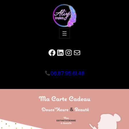
Facebook
LinkedIn
Instagram
E-mail
06.87.95.61.48